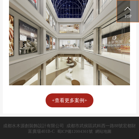

TOP
+查看更多案例+
成都水木源創裝飾設計有限公司 成都市武侯區武科西一路88號宏都財
富廣場401B-C
蜀ICP備12004361號
網站地圖