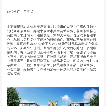
建筑進度：已完成
本案商場設計定位為家居商場，以清晰的姿態定位國內國際化
的時尚家居商城。綿陽東辰宜家美家具城坐落于花園市場核心
商圈內，交通便利，運輸快捷，緊鄰火車站、長途汽車客運中
心，為廣大客戶提供了便利的行動條件。商場由東辰集團進行
投資，總面積約為30000余平方米，總體設計風格為歐式立體建
筑風格，外觀恢弘瑰麗。商場外部設計有大面積綠地、廣場環
繞四周，有大面積的地面停車場和地下停車場，保證了泊車位
的充裕。商場內裝修高壓，購物環境舒適，滿足商場未來十年
的發展需要，是綿陽屈指可數的精品家居城。商場內共進駐300
余商家，上千種知名家居品牌，數萬種家居單品，數量繁多，
品質卓越，品種齊全，充分滿足每一位到來的消費者的一站式
購物需求。