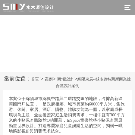
綿陽東辰--城市奧特萊斯商業綜合體設計案例


Prev Case
Next Case
當前位置：
>
>
>
首頁
案例
商場設計
綿陽東辰--城市奧特萊斯商業綜
合體設計案例
本案位于綿陽城市綿興中路與二環路交匯的地段，占據高新區
商圈門戶位置，一是政府相鄰。城市奧萊約60000平方米，集旅
游、休閑、家居、酒店、購物、體驗功能為一體，以家庭成長
環境為主題，全面覆蓋家庭生活消費需求，一樓中庭有300平方
米的小豬佩奇體驗館Q萌開幕，InSpace童書館些小豬佩奇還原
動畫世界設計。打造專屬家庭兒童娛樂生活的空間，獨樹一幟
地將影視IP與消費需求結合。