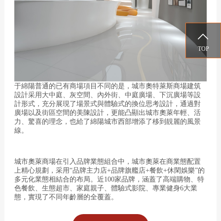

TOP
于綿陽普通的已有商場項目不同的是，城市奧特萊斯商場建筑
設計采用大中庭、灰空間、內外街、中庭廣場、下沉廣場等設
計形式，充分展現了場景式與體驗式的換位思考設計，通過對
廣場以及街區空間的美陳設計，更能凸顯出城市奧萊年輕、活
力、驚喜的理念，也給了綿陽城市西部增添了移到靚麗的風景
線。
城市奧萊商場在引入品牌業態組合中，城市奧萊在商業態配置
上精心規劃，采用“品牌主力店+品牌旗艦店+餐飲+休閑娛樂”的
多元化業態相結合的布局。近100家品牌，涵蓋了高端購物、特
色餐飲、生態超市、家庭親子、體驗式影院、專業健身6大業
態，實現了不同年齡層的全覆蓋。