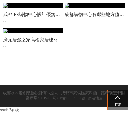
成都IFS購物中心設計優勢分析丨成都水木源創購物中心裝修設計公司
成都購物中心有哪些地方值得去|成都遠洋太古里
/ /
/ /
廣元居然之家高檔家居建材購物中心裝修設計案例
|
廣元居然
/ /
成都水木源創裝飾設計有限公司 成都市武侯區武科西一路88號宏都財

富廣場401B-C
蜀ICP備12004361號
網站地圖
TOP
99精品在线