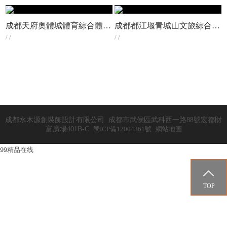
成都天府奧體城體育綜合體設計三大設計方案PK，你會支持哪個?
成都都江堰青城山文旅綜合體設計
/ /
/ /
成都水木源創裝飾設計有限公司 成都市武侯區武科西一路88號宏都財
富廣場401B-C
蜀ICP備12004361號
網站地圖
99精品在线

TOP