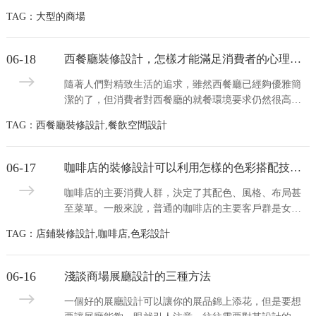
業地區變得更加繁華熱鬧，一個好的商場方案設計，在
TAG：大型的商場
整個空間的布局和整個動向，都會合理的把控，成都水
木源創具有20多年設計施工一體化的商場設計施工的專...
06-18
西餐廳裝修設計，怎樣才能滿足消費者的心理需求？
隨著人們對精致生活的追求，雖然西餐廳已經夠優雅簡
潔的了，但消費者對西餐廳的就餐環境要求仍然很高
的，而且內心里會追求一種文藝感，所以西餐廳設計要
TAG：西餐廳裝修設計,餐飲空間設計
能更好的滿足這些人的文藝感。 那西餐廳要怎樣裝修設
計，怎樣更好的才能滿足消費者的心理需求呢？下面就
跟...
06-17
咖啡店的裝修設計可以利用怎樣的色彩搭配技巧？
咖啡店的主要消費人群，決定了其配色、風格、布局甚
至菜單。一般來說，普通的咖啡店的主要客戶群是女
性。針對這一群體特點，配色建議走清新文藝路線或者
TAG：店鋪裝修設計,咖啡店,色彩設計
格調莫蘭迪系，但也不必過于女性化，這會嚇退男性客
人，所以咖啡店的配色最好選擇中性路線。 咖啡店要
格...
06-16
淺談商場展廳設計的三種方法
一個好的展廳設計可以讓你的展品錦上添花，但是要想