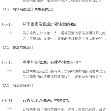
要讓展廳能夠一眼就引人注意，往往需要對其設計的要
求非常的高。下面，水木源創就來給大家列舉一下在展
TAG：商場展廳設計,商場裝修設計
廳設計中常用的三種方法，供大家參考。 展廳設計中通
常運用以下三種造型手法，包括了直線與矩形、斜線...
06-15
關于畫廊展廳設計要注意的4點
為了達到以綜合物、人、場等要素的最佳空間關系的組
合，展廳由此而誕生。展廳的設計是為了可以更好的去
以傳達特定信息為目的的展覽、演示活動展。 畫廊展廳
TAG：畫廊展廳設計
設計是為了能夠更好的展示畫廊最美的地方，所以在進
行展館設計的時候一定要注意細節部分，把握人性化的...
06-12
商場的裝修設計有哪些注意事項？
在對商場進行設計的時候，需要根據商場的銷售商品定
位和商場的位置來進行裝修設計，還要結合消費者的需
求和消費心理來進行設計。那么，商場設計需要注意哪
TAG：商場裝修設計
些事項呢? 1、選裝修材料 商場裝修選材料不僅要考慮裝
修材料的實用性、美觀性，也要考慮到安全性，避免...
06-11
百貨商場裝修設計中的要點
百貨商場由一個商業機構統一管理，集權式經營。百貨