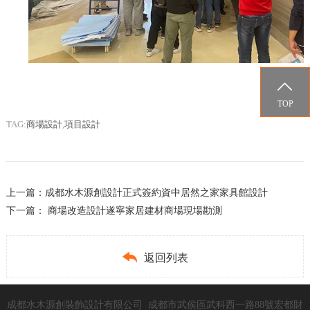

TOP
TAG:
商場設計
,
項目設計
上一篇：
成都水木源創設計正式簽約資中居然之家家具館設計
下一篇：
商場改造設計遂寧家居建材商場現場勘測

返回列表
成都水木源創裝飾設計有限公司 成都市武侯區武科西一路88號宏都財