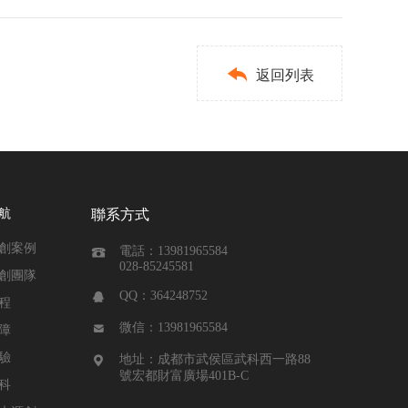

返回列表
航
聯系方式
創案例
電話：13981965584

028-85245581
創團隊
QQ：364248752

程
微信：13981965584

障
驗
地址：成都市武侯區武科西一路88

號宏都財富廣場401B-C
科