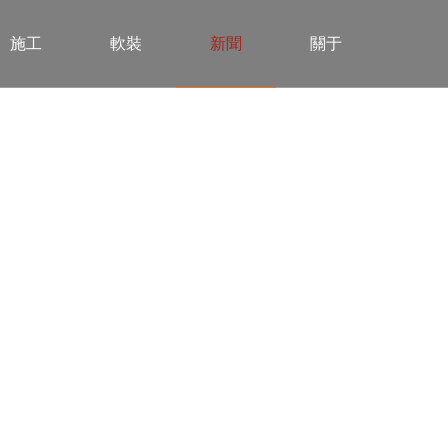
施工
軟裝
新聞
關于