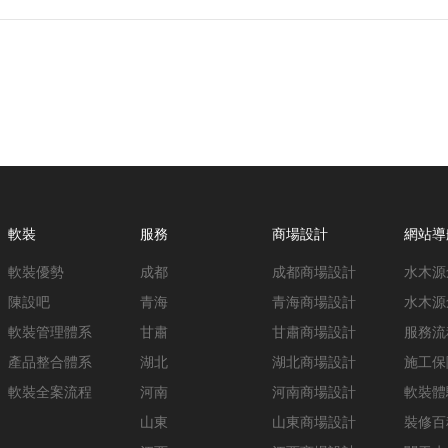
軟裝
服務
商場設計
網站導
軟裝優勢
成都
成都商場設計
水木源
陳設吧
青海
青海商場設計
水木源
軟裝管理體系
甘肅
甘肅商場設計
服務流
產品整合體系
湖北
湖北商場設計
施工保
軟裝全案流程
河南
河南商場設計
軟裝體
山東
山東商場設計
裝修百