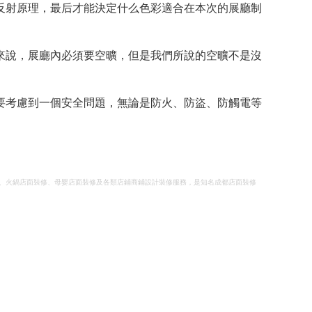
反射原理，最后才能決定什么色彩適合在本次的展廳制
來說，展廳內必須要空曠，但是我們所說的空曠不是沒
要考慮到一個安全問題，無論是防火、防盜、防觸電等
、火鍋店面裝修、母嬰店面裝修及各類店鋪商鋪設計裝修服務，是知名成都店面裝修