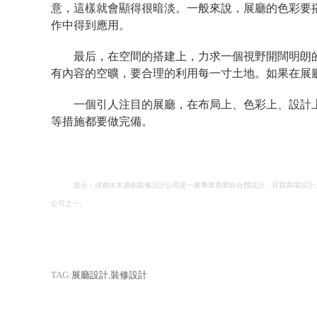
意，這樣就會顯得很暗淡。一般來說，展廳的色彩要
作中得到應用。
最后，在空間的搭建上，力求一個視野開闊明朗
有內容的空曠，要合理的利用每一寸土地。如果在展
一個引人注目的展廳，在布局上、色彩上、設計
等措施都要做完備。
提示：成都水木源創裝修設計公司是一家專業商業綜合體設計、百貨商場設計
公司之一。
TAG:
展廳設計
,
裝修設計