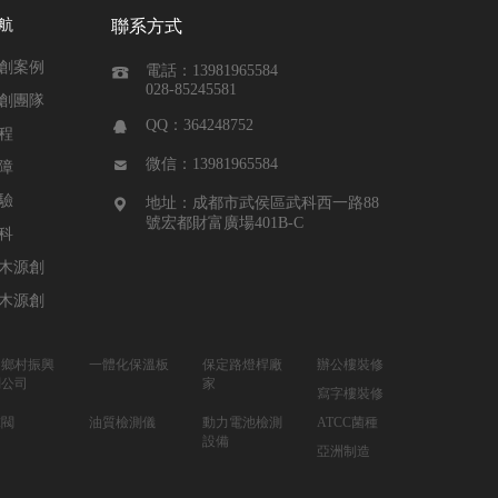
航
聯系方式
創案例
電話：13981965584

028-85245581
創團隊
QQ：364248752

程
微信：13981965584

障
驗
地址：成都市武侯區武科西一路88

號宏都財富廣場401B-C
科
木源創
木源創
川鄉村振興
一體化保溫板
保定路燈桿廠
辦公樓裝修
劃公司
家
寫字樓裝修
球閥
油質檢測儀
動力電池檢測
ATCC菌種
設備
亞洲制造