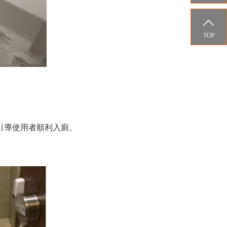

TOP
引導使用者順利入廁。