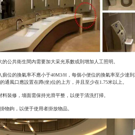
較大的公共衛生間內需要加大采光系數或則增加人工照明。
入廁位的換氣率不應小于40M3/H，每個小便位的換氣率至少達到
通風口應設置在蹲(坐)位的上方，并且至少在1.75米以上。
的材料裝修，墻面需保持光滑平整，以便于清洗打掃。
用的掛物鉤，以便于使用者掛放物品。