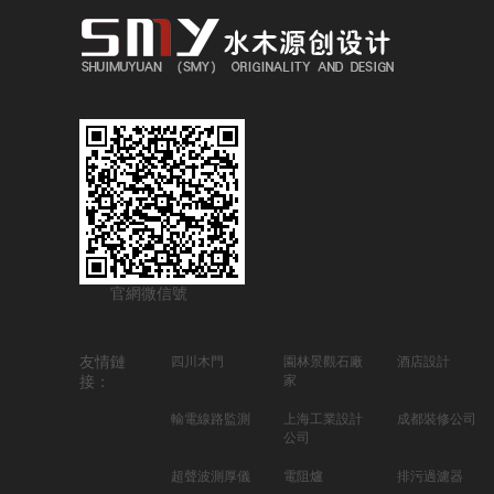
官網微信號
友情鏈
四川木門
園林景觀石廠
酒店設計
家
接：
輸電線路監測
上海工業設計
成都裝修公司
公司
超聲波測厚儀
電阻爐
排污過濾器