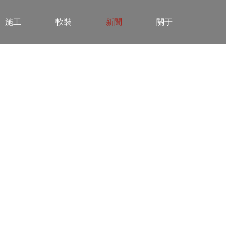
施工
軟裝
新聞
關于