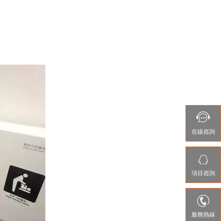

在線咨詢

項目咨詢

服務熱線