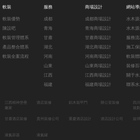
軟裝
服務
商場設計
網站導
軟裝優勢
成都
成都商場設計
水木源
陳設吧
青海
青海商場設計
水木源
軟裝管理體系
甘肅
甘肅商場設計
服務流
產品整合體系
湖北
湖北商場設計
施工保
軟裝全案流程
河南
河南商場設計
軟裝體
山東
山東商場設計
裝修百
江西
江西商場設計
關于水
福建
福建商場設計
聯系水
江西精神堡壘
酒店裝修
鋁木裝甲門
辦公室裝修
四
廠家
規
甘肅酒店裝修
貴州裝修公司
重慶酒店設計
酒店設計公司
旋
液氮容器
液氮罐