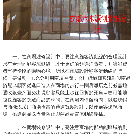
一、在商場裝修設計中，要注意顧客流動線的合理設計
只有合理的顧客流動線，才干更好的領導消費者，并讓消費
者堅持愉悅的購物心境。所以在商場設計顧客流動線的時
候，要做到：1.充分利用商場空間，合理組織顧客流動與商品
搭配;2.顧客從進口進入在商場內步行一圈后離店之前必需通
過收銀臺;3.避免出現顧客只能止步往回折的死角;4.盡可能地
拉長顧客的挑選商品的時間、在商場內停留時間，以發現銷
售商機;5.采用商場恰當的通道寬度設計，以便顧客環視商
場，挑選商品;6.盡量防止與商品配置流動線穿插。
二、在商場裝修設計中，要注意商場內部功能區域的劃