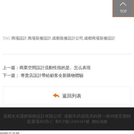

TOP
TAG:
商場設計
,
商場裝修設計
,
成都裝修設計公司
,
成都商場裝修設計
上一篇：
商業空間設計流動性指的是、怎么表現
下一篇：
專賣店設計帶給顧客全新購物體驗

返回列表
成都水木源創裝飾設計有限公司 成都市武侯區武科西一路88號宏都財
富廣場401B-C
蜀ICP備12004361號
網站地圖
99精品在线