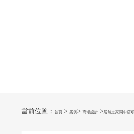
居然之家閬中店項目設計


Prev Case
Next Case
當前位置：
>
>
>
首頁
案例
商場設計
居然之家閬中店