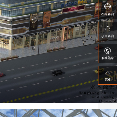

在線咨詢

項目咨詢

服務熱線

TOP