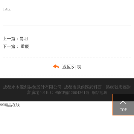
TAG:
上一篇：
昆明
下一篇：
重慶

返回列表
成都水木源創裝飾設計有限公司 成都市武侯區武科西一路88號宏都財
富廣場401B-C
蜀ICP備12004361號
網站地圖

99精品在线
TOP