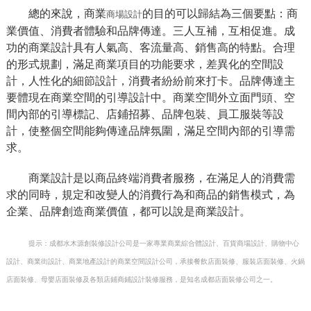
總的來說，商業
的目的可以歸結為三個要點：商
商場設計
業價值、消費者體驗和品牌傳達。三人互補，互相促進。成
功的商業設計具有人氣高、客流量高、銷售高的特點。合理
的形式規劃，滿足商業項目的功能要求，差異化的空間設
計，人性化的細節設計，消費者紛紛前來打卡。品牌傳達主
要體現在商業空間的引導設計中。商業空間外立面門頭、空
間內部的引導標記、店鋪招募、品牌包裝、員工服裝等設
計，使整個空間能夠傳達品牌氛圍，滿足空間內部的引導需
求。
商業設計是以商品終端消費者服務，在滿足人的消費需
求的同時，規定和改變人的消費行為和商品的銷售模式，為
企業、品牌創造商業價值，都可以說是商業設計。
提示：成都水木源創裝修設計公司是一家專業商業綜合體設計、百貨商場設計、購物中心
設計、商業街設計、商業地產設計的商業空間設計公司，承接餐飲店面裝修、服裝店面裝修、火鍋
店面裝修、母嬰店面裝修及各類店鋪商鋪設計裝修服務，是知名成都店面裝修公司之一。