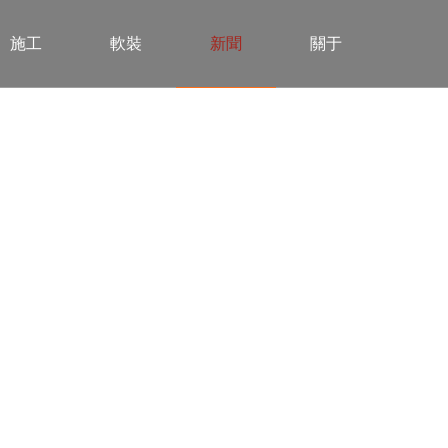
施工
軟裝
新聞
關于