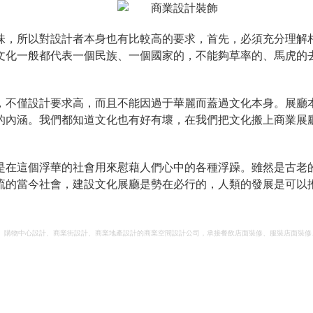
味，所以對設計者本身也有比較高的要求，首先，必須充分理解相
文化一般都代表一個民族、一個國家的，不能夠草率的、馬虎的
，不僅設計要求高，而且不能因過于華麗而蓋過文化本身。展廳
的內涵。我們都知道文化也有好有壞，在我們把文化搬上商業展
是在這個浮華的社會用來慰藉人們心中的各種浮躁。雖然是古老
流的當今社會，建設文化展廳是勢在必行的，人類的發展是可以
、購物中心設計、商業街設計、商業地產設計的商業空間設計公司，承接餐飲店面裝修、服裝店面裝修