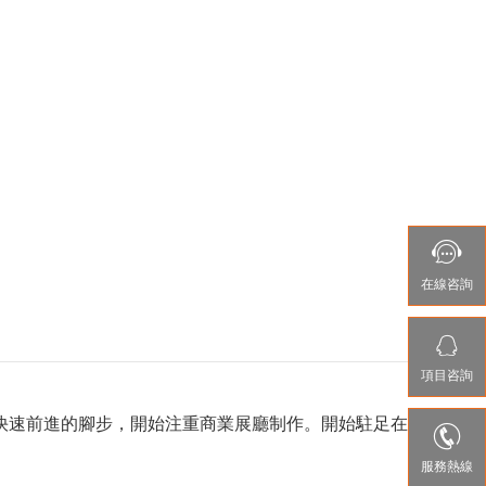

在線咨詢

項目咨詢
快速前進的腳步，開始注重商業展廳制作。開始駐足在

服務熱線