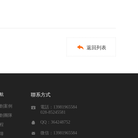

返回列表
航
聯系方式
創案例
電話：13981965584

028-85245581
創團隊
QQ：364248752

程
微信：13981965584

障