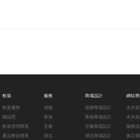
軟裝
服務
商場設計
網站導
軟裝優勢
成都
成都商場設計
水木源
陳設吧
青海
青海商場設計
水木源
軟裝管理體系
甘肅
甘肅商場設計
服務流
產品整合體系
湖北
湖北商場設計
施工保