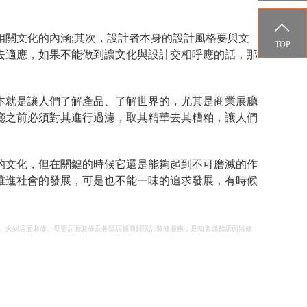

關文化的內涵;其次，設計者本身的設計風格要與文
TOP
去適應，如果不能做到讓文化與設計交相呼應的話，那
本就是讓人們了解產品、了解世界的，尤其是商業展廳
廳之前必須對其進行過濾，取其精華去其糟粕，讓人們
的文化，但在關鍵的時候它還是能夠起到不可磨滅的作
推進社會的發展，可是也不能一味的追求發展，有時候
、火鍋店面裝修、母嬰店面裝修及各類店鋪商鋪設計裝修服務，是知名成都店面裝修