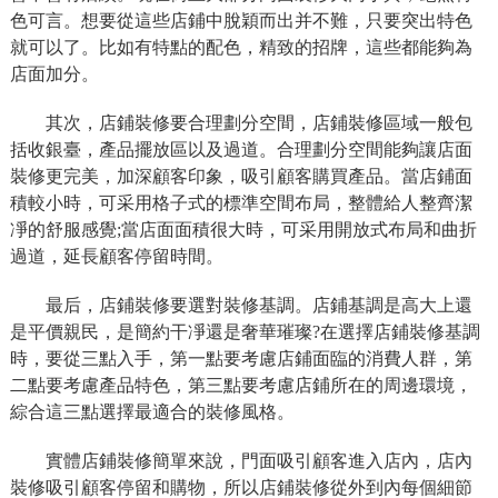
色可言。想要從這些店鋪中脫穎而出并不難，只要突出特色
就可以了。比如有特點的配色，精致的招牌，這些都能夠為
店面加分。
其次，店鋪裝修要合理劃分空間，店鋪裝修區域一般包
括收銀臺，產品擺放區以及過道。合理劃分空間能夠讓店面
裝修更完美，加深顧客印象，吸引顧客購買產品。當店鋪面
積較小時，可采用格子式的標準空間布局，整體給人整齊潔
凈的舒服感覺;當店面面積很大時，可采用開放式布局和曲折
過道，延長顧客停留時間。
最后，店鋪裝修要選對裝修基調。店鋪基調是高大上還
是平價親民，是簡約干凈還是奢華璀璨?在選擇店鋪裝修基調
時，要從三點入手，第一點要考慮店鋪面臨的消費人群，第
二點要考慮產品特色，第三點要考慮店鋪所在的周邊環境，
綜合這三點選擇最適合的裝修風格。
實體店鋪裝修簡單來說，門面吸引顧客進入店內，店內
裝修吸引顧客停留和購物，所以店鋪裝修從外到內每個細節