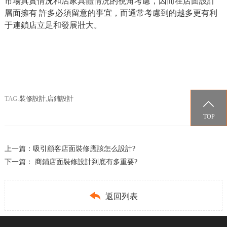
市場真實情況和店家具體情況的視角考慮，因而在店面設計
層面擁有 許多必須留意的事宜，而通常考慮到的越多更有利
于連鎖店立足和發展壯大。
TAG:
裝修設計
,
店鋪設計

TOP
上一篇：
吸引顧客店面裝修應該怎么設計?
下一篇：
商鋪店面裝修設計到底有多重要?

返回列表