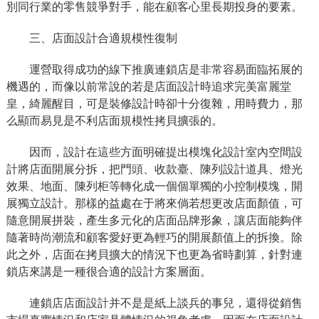
別同行業的零售競爭對手，能在顧客心里長期投身的要素。
三、店面設計合適規模性復制
運營取得成功的線下推廣連鎖店是非常容易面臨拓展的
機遇的，而像以前常說的若是店面設計時追求完美富麗堂
皇，綺麗醒目，可是裝修設計時卻十分復雜，用時費力，那
么顯而易見是不利店面規模性拷貝擴張的。
因而，設計在這些方面明確提出模塊化設計室內空間設
計將店面開展分拆，把門頭、收款臺、陳列設計道具、燈光
效果、地面、陳列柜等轉化成一個個單獨的小控制模塊，開
展獨立設計。那樣的益處在于將來倘若想更改店面顏值，可
隨意開展拼裝，產生多元化的店面品牌形象，讓店面能夠伴
隨著時尚潮流和顧客愛好更為輕巧的開展顏值上的拆換。除
此之外，店面在拷貝擴大的情況下也更為省時劃算，針對連
鎖店來講是一種很合適的設計方案層面。
連鎖店店面設計并不是是紙上談兵的事兒，還得從銷售