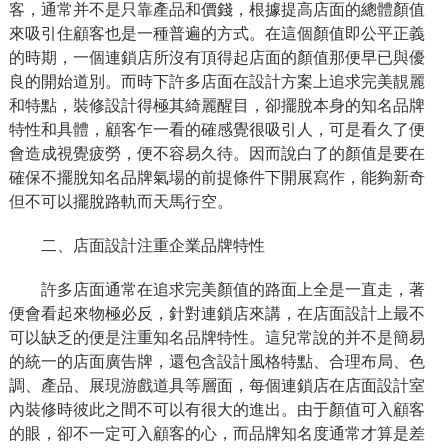
客，通常并不是只靠產品和價錢，根據提高店面的總體顏值
來吸引住顧客也是一種普遍的方式。在這個顏值即公平正義
的時期，一個連鎖店所沒有頂得起店面的顏值那便早已與優
良的開始道別。而時下許多店面在設計方案上追求完美靚麗
和特點，裝修設計得極其綺麗醒目，卻擺脫本身的知名品牌
特性和具體，顧客乍一看的確感覺很吸引人，可是看久了便
會造成視覺疲勞，便不容易久待。因而說白了的顏值是要在
確保不擺脫知名品牌氣場的前提條件下開展寫作，能夠新奇
但不可以擺脫路軌而天馬行空。
二、店面設計注重企業品牌特性
許多店面通常在追求完美顏值的路面上全是一直走，著
便會看起來物極必反，針對連鎖店來講，在店面設計上最不
可以缺乏的便是注重知名品牌特性。這兒常說的并不是簡易
的統一的店面廣告牌，還包含設計風格特點、合理布局、色
調、產品、展現游戲道具等層面，每個連鎖店在店面設計室
內裝修時彼此之間不可以有很大的進出。由于顏值可入顧客
的眼，卻不一定可入顧客的心，而品牌知名度通常才算是差