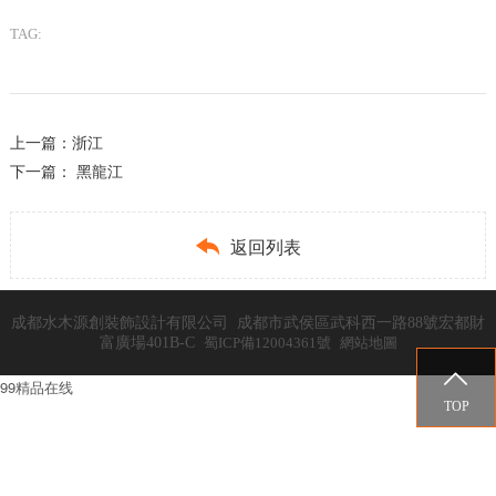
TAG:
上一篇：
浙江
下一篇：
黑龍江

返回列表
成都水木源創裝飾設計有限公司 成都市武侯區武科西一路88號宏都財
富廣場401B-C
蜀ICP備12004361號
網站地圖

99精品在线
TOP