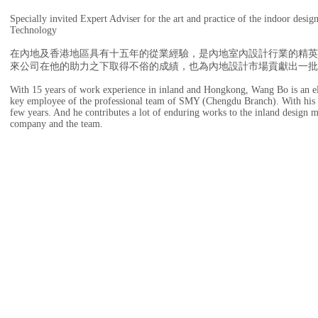
Specially invited Expert Adviser for the art and practice of the indoor desi
Technology
在內地及香港地區具有十五年的從業經驗，是內地室內設計行業的精英，
來公司在他的助力之下取得不俗的成績，也為內地設計市場貢獻出一批
With 15 years of work experience in inland and Hongkong, Wang Bo is an elit
key employee of the professional team of SMY (Chengdu Branch). With his he
few years. And he contributes a lot of enduring works to the inland design m
company and the team.