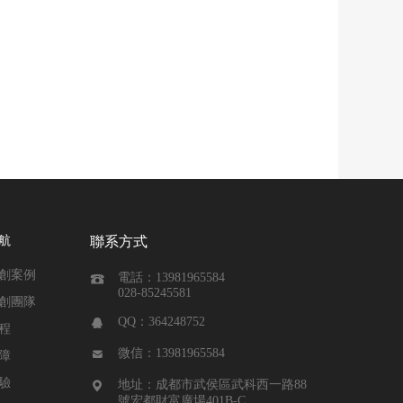
航
聯系方式
創案例
電話：13981965584

028-85245581
創團隊
QQ：364248752

程
微信：13981965584

障
驗
地址：成都市武侯區武科西一路88

號宏都財富廣場401B-C