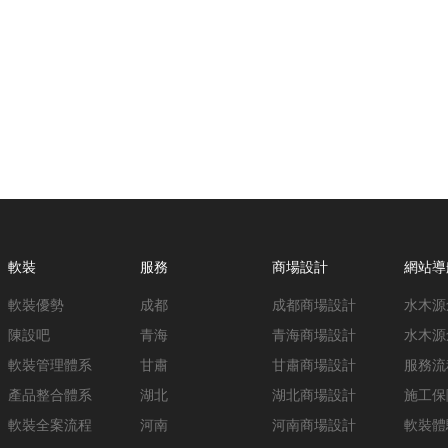
軟裝
服務
商場設計
網站導
軟裝優勢
成都
成都商場設計
水木源
陳設吧
青海
青海商場設計
水木源
軟裝管理體系
甘肅
甘肅商場設計
服務流
產品整合體系
湖北
湖北商場設計
施工保
軟裝全案流程
河南
河南商場設計
軟裝體